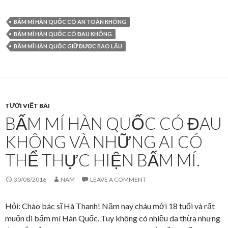
BẤM MÍ HÀN QUỐC CÓ AN TOÀN KHÔNG
BẤM MÍ HÀN QUỐC CÓ ĐAU KHÔNG
BẤM MÍ HÀN QUỐC GIỮ ĐƯỢC BAO LÂU
TƯƠI VIẾT BÀI
BẤM MÍ HÀN QUỐC CÓ ĐAU
KHÔNG VÀ NHỮNG AI CÓ
THỂ THỰC HIỆN BẤM MÍ.
30/08/2016
NAM
LEAVE A COMMENT
Hỏi: Chào bác sĩ Hà Thanh! Năm nay cháu mới 18 tuổi và rất
muốn đi bấm mí Hàn Quốc. Tuy không có nhiều da thừa nhưng