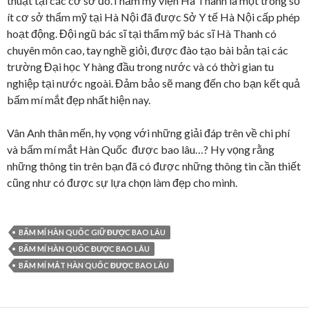
thuật tại các cơ sở đó.Thẩm mỹ viện Hà Thanh là một trong số
ít cơ sở thẩm mỹ tại Hà Nội đã được Sở Y tế Hà Nội cấp phép
hoạt động. Đội ngũ bác sĩ tại thẩm mỹ bác sĩ Hà Thanh có
chuyên môn cao, tay nghề giỏi, được đào tạo bài bản tại các
trường Đại học Y hàng đầu trong nước và có thời gian tu
nghiệp tại nước ngoài. Đảm bảo sẽ mang đến cho bạn kết quả
bấm mí mắt đẹp nhất hiện nay.
Vân Anh thân mến, hy vọng với những giải đáp trên về chi phí
và bấm mí mắt Hàn Quốc được bao lâu…? Hy vọng rằng
những thông tin trên bạn đã có được những thông tin cần thiết
cũng như có được sự lựa chọn làm đẹp cho mình.
BẤM MÍ HÀN QUỐC GIỮ ĐƯỢC BAO LÂU
BẤM MÍ HÀN QUỐC ĐƯỢC BAO LÂU
BẤM MÍ MẮT HÀN QUỐC ĐƯỢC BAO LÂU