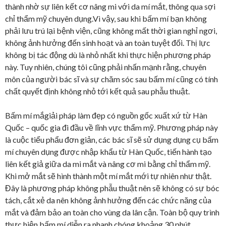
thành nhờ sự liên kết cơ nâng mi với da mí mắt, thông qua sợi
chỉ thẩm mỹ chuyên dụng.Vì vậy, sau khi bấm mí bạn không
phải lưu trú lại bệnh viện, cũng không mất thời gian nghỉ ngơi,
không ảnh hưởng đến sinh hoạt và an toàn tuyệt đối. Thị lực
không bị tác động dù là nhỏ nhất khi thực hiện phương pháp
này. Tuy nhiên, chúng tôi cũng phải nhấn mạnh rằng, chuyên
môn của người bác sĩ và sự chăm sóc sau bấm mí cũng có tính
chất quyết định không nhỏ tới kết quả sau phẫu thuật.
Bấm mí mắgiải pháp làm đẹp có nguồn gốc xuất xứ từ Hàn
Quốc – quốc gia đi đầu về lĩnh vực thẩm mỹ. Phương pháp này
là cuộc tiểu phẩu đơn giản, các bác sĩ sẽ sử dụng dụng cụ bấm
mí chuyên dụng được nhập khẩu từ Hàn Quốc, tiến hành tạo
liên kết giả giữa da mi mắt và nâng cơ mi bằng chỉ thẩm mỹ.
Khi mở mắt sẽ hình thành một mí mắt mới tự nhiên như thật.
Đây là phương pháp không phẫu thuật nên sẽ không có sự bóc
tách, cắt xẻ da nên không ảnh hưởng đến các chức năng của
mắt và đảm bảo an toàn cho vùng da lân cận. Toàn bộ quy trình
thực hiện bấm mí diễn ra nhanh chóng khoảng 30 phút.