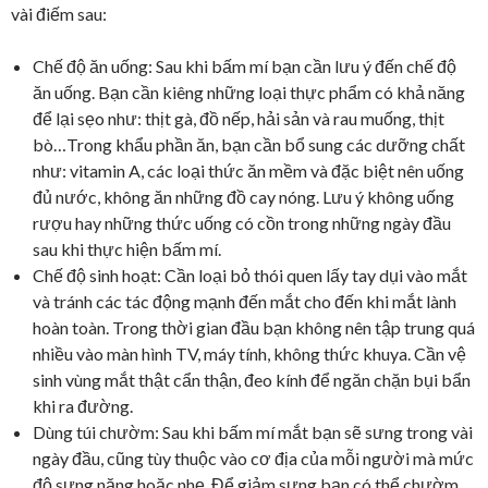
vài điếm sau:
Chế độ ăn uống: Sau khi bấm mí bạn cần lưu ý đến chế độ
ăn uống. Bạn cần kiêng những loại thực phẩm có khả năng
để lại sẹo như: thịt gà, đồ nếp, hải sản và rau muống, thịt
bò…Trong khẩu phần ăn, bạn cần bổ sung các dưỡng chất
như: vitamin A, các loại thức ăn mềm và đặc biệt nên uống
đủ nước, không ăn những đồ cay nóng. Lưu ý không uống
rượu hay những thức uống có cồn trong những ngày đầu
sau khi thực hiện bấm mí.
Chế độ sinh hoạt: Cần loại bỏ thói quen lấy tay dụi vào mắt
và tránh các tác động mạnh đến mắt cho đến khi mắt lành
hoàn toàn. Trong thời gian đầu bạn không nên tập trung quá
nhiều vào màn hình TV, máy tính, không thức khuya. Cần vệ
sinh vùng mắt thật cẩn thận, đeo kính để ngăn chặn bụi bẩn
khi ra đường.
Dùng túi chườm: Sau khi bấm mí mắt bạn sẽ sưng trong vài
ngày đầu, cũng tùy thuộc vào cơ địa của mỗi người mà mức
độ sưng nặng hoặc nhẹ. Để giảm sưng bạn có thể chườm