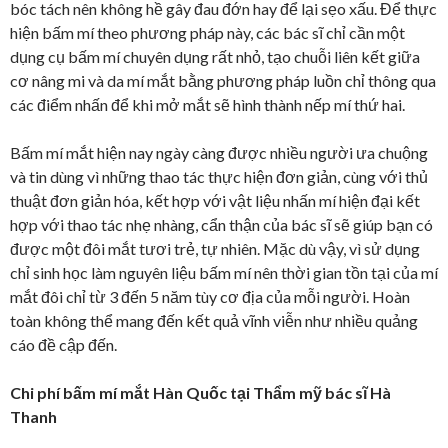
bóc tách nên không hề gây đau đớn hay để lại sẹo xấu. Để thực
hiện bấm mí theo phương pháp này, các bác sĩ chỉ cần một
dụng cụ bấm mí chuyên dụng rất nhỏ, tạo chuỗi liên kết giữa
cơ nâng mi và da mí mắt bằng phương pháp luồn chỉ thông qua
các điểm nhấn để khi mở mắt sẽ hình thành nếp mí thứ hai.
Bấm mí mắt hiện nay ngày càng được nhiều người ưa chuộng
và tin dùng vì những thao tác thực hiện đơn giản, cùng với thủ
thuật đơn giản hóa, kết hợp với vật liệu nhấn mí hiện đại kết
hợp với thao tác nhẹ nhàng, cẩn thận của bác sĩ sẽ giúp bạn có
được một đôi mắt tươi trẻ, tự nhiên. Mặc dù vậy, vì sử dụng
chỉ sinh học làm nguyên liệu bấm mí nên thời gian tồn tại của mí
mắt đôi chỉ từ 3 đến 5 năm tùy cơ địa của mỗi người. Hoàn
toàn không thể mang đến kết quả vĩnh viễn như nhiều quảng
cáo đề cập đến.
Chi phí bấm mí mắt Hàn Quốc tại Thẩm mỹ bác sĩ Hà
Thanh