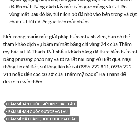
đá lên mắt. Bằng cách lấy một tấm gạc mỏng và đặt lên
vùng mắt, sau đó lấy túi nilon bỏ đá nhỏ vào bên trong và cột
chặt đặt túi đá lên gạc trên mắt nhắm.
Nếu mong muốn một giải pháp bấm mí vĩnh viễn, bạn có thể
tham khảo dịch vụ bấm mí mắt bằng chỉ vàng 24k của Thẩm
mỹ bác sĩ Hà Thanh. Rất nhiều khách hàng đã thực hiện bấm mí
bằng phương pháp này và tỏ ra rất hài lòng với kết quả. Mọi
thông tin chi tiết, vui lòng liên hệ tại 0986 222 811, 0986 222
911 hoặc đến các cơ sở của Thẩm mỹ bác sĩ Hà Thanh để
được tư vấn thêm.
BẤM MÍ HÀN QUỐC GIỮ ĐƯỢC BAO LÂU
BẤM MÍ HÀN QUỐC ĐƯỢC BAO LÂU
BẤM MÍ MẮT HÀN QUỐC ĐƯỢC BAO LÂU