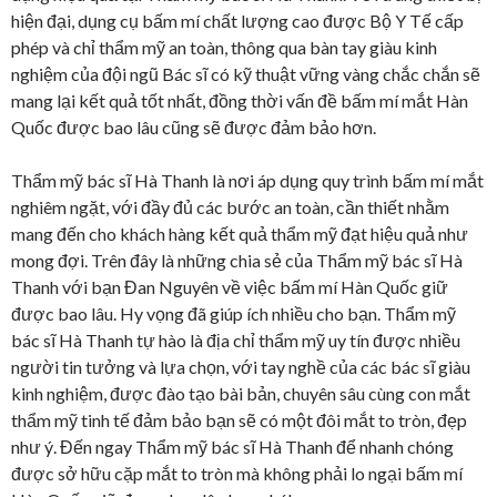
hiện đại, dụng cụ bấm mí chất lượng cao được Bộ Y Tế cấp
phép và chỉ thẩm mỹ an toàn, thông qua bàn tay giàu kinh
nghiệm của đội ngũ Bác sĩ có kỹ thuật vững vàng chắc chắn sẽ
mang lại kết quả tốt nhất, đồng thời vấn đề bấm mí mắt Hàn
Quốc được bao lâu cũng sẽ được đảm bảo hơn.
Thẩm mỹ bác sĩ Hà Thanh là nơi áp dụng quy trình bấm mí mắt
nghiêm ngặt, với đầy đủ các bước an toàn, cần thiết nhằm
mang đến cho khách hàng kết quả thẩm mỹ đạt hiệu quả như
mong đợi. Trên đây là những chia sẻ của Thẩm mỹ bác sĩ Hà
Thanh với bạn Đan Nguyên về việc bấm mí Hàn Quốc giữ
được bao lâu. Hy vọng đã giúp ích nhiều cho bạn. Thẩm mỹ
bác sĩ Hà Thanh tự hào là địa chỉ thẩm mỹ uy tín được nhiều
người tin tưởng và lựa chọn, với tay nghề của các bác sĩ giàu
kinh nghiệm, được đào tạo bài bản, chuyên sâu cùng con mắt
thẩm mỹ tinh tế đảm bảo bạn sẽ có một đôi mắt to tròn, đẹp
như ý. Đến ngay Thẩm mỹ bác sĩ Hà Thanh để nhanh chóng
được sở hữu cặp mắt to tròn mà không phải lo ngại bấm mí