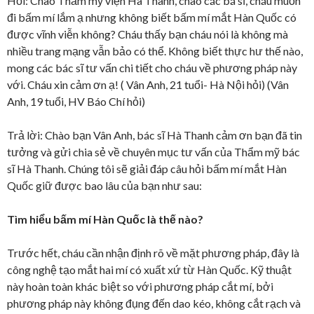
Hỏi: Chào Thẩm mỹ viện Hà Thanh, chào các bá sĩ, cháu muốn
đi bấm mí lắm ạ nhưng không biết bấm mí mắt Hàn Quốc có
được vĩnh viễn không? Cháu thấy bạn cháu nói là không mà
nhiều trang mạng vẫn bảo có thể. Không biết thực hư thế nào,
mong các bác sĩ tư vấn chi tiết cho cháu về phương pháp này
với. Cháu xin cảm ơn ạ! ( Vân Anh, 21 tuổi- Hà Nội hỏi) (Vân
Anh, 19 tuổi, HV Báo Chí hỏi)
Trả lời: Chào bạn Vân Anh, bác sĩ Hà Thanh cảm ơn bạn đã tin
tưởng và gửi chia sẻ về chuyên mục tư vấn của Thẩm mỹ bác
sĩ Hà Thanh. Chúng tôi sẽ giải đáp câu hỏi bấm mí mắt Hàn
Quốc giữ được bao lâu của bạn như sau:
Tìm hiểu bấm mí Hàn Quốc là thế nào?
Trước hết, cháu cần nhận định rõ về mặt phương pháp, đây là
công nghệ tạo mắt hai mí có xuất xứ từ Hàn Quốc. Kỹ thuật
này hoàn toàn khác biệt so với phương pháp cắt mí, bởi
phương pháp này không đụng đến dao kéo, không cắt rạch và