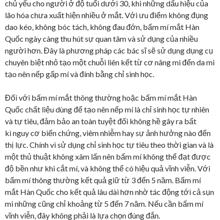
chủ yếu cho người ở độ tuổi dưới 30, khi những dấu hiệu của
lão hóa chưa xuất hiện nhiều ở mắt. Với ưu điểm không đụng
dao kéo, không bóc tách, không đau đớn, bấm mí mắt Hàn
Quốc ngày càng thu hút sự quan tâm và sử dụng của nhiều
người hơn. Đây là phương pháp các bác sĩ sẽ sử dụng dụng cụ
chuyên biệt nhỏ tạo một chuỗi liên kết từ cơ nâng mi đến da mi
tạo nên nếp gấp mí và đính bằng chỉ sinh học.
Đối với bấm mí mắt thông thường hoặc bấm mí mắt Hàn
Quốc chất liệu dùng để tạo nên nếp mí là chỉ sinh học tự nhiên
và tự tiêu, đảm bảo an toàn tuyệt đối không hề gây ra bất
kì nguy cơ biến chứng, viêm nhiễm hay sự ảnh hưởng nào đến
thị lực. Chính vì sử dụng chỉ sinh học tự tiêu theo thời gian và là
một thủ thuật không xâm lấn nên bấm mí không thể đạt được
độ bền như khi cắt mí, và không thể có hiệu quả vĩnh viễn. Với
bấm mí thông thường kết quả giữ từ 3 đến 5 năm. Bấm mí
mắt Hàn Quốc cho kết quả lâu dài hơn nhờ tác động tới cả sụn
mi những cũng chỉ khoảng từ 5 đến 7 năm. Nếu cần bấm mí
vĩnh viễn, đây không phải là lựa chọn đúng đắn.