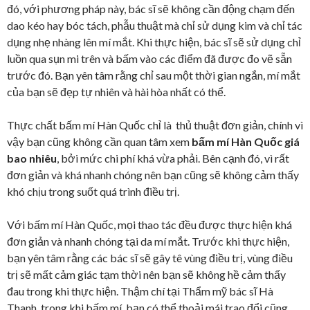
đó, với phương pháp này, bác sĩ sẽ không cần động chạm đến
dao kéo hay bóc tách, phẫu thuật mà chỉ sử dụng kim và chỉ tác
dụng nhẹ nhàng lên mí mắt. Khi thực hiện, bác sĩ sẽ sử dụng chỉ
luồn qua sụn mi trên và bấm vào các điểm đã được đo vẽ sẵn
trước đó. Bạn yên tâm rằng chỉ sau một thời gian ngắn, mí mắt
của bạn sẽ đẹp tự nhiên và hài hòa nhất có thể.
Thực chất bấm mí Hàn Quốc chỉ là thủ thuật đơn giản, chính vì
vậy bạn cũng không cần quan tâm xem
bấm mí Hàn Quốc giá
bao nhiêu
, bởi mức chi phí khá vừa phải. Bên cạnh đó, vì rất
đơn giản và khá nhanh chóng nên bạn cũng sẽ không cảm thấy
khó chịu trong suốt quá trình điều trị.
Với bấm mí Hàn Quốc, mọi thao tác đều được thực hiện khá
đơn giản và nhanh chóng tại da mí mắt. Trước khi thực hiện,
bạn yên tâm rằng các bác sĩ sẽ gây tê vùng điều trị, vùng điều
trị sẽ mất cảm giác tạm thời nên bạn sẽ không hề cảm thấy
đau trong khi thực hiện. Thậm chí tại Thẩm mỹ bác sĩ Hà
Thanh, trong khi bấm mí, bạn có thể thoải mái trao đổi cũng