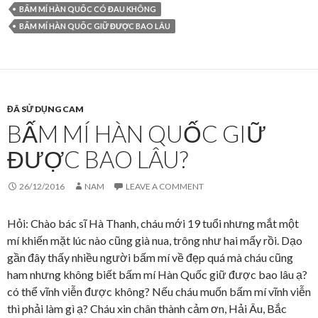
BẤM MÍ HÀN QUỐC CÓ ĐAU KHÔNG
BẤM MÍ HÀN QUỐC GIỮ ĐƯỢC BAO LÂU
ĐÃ SỬ DỤNG CAM
BẤM MÍ HÀN QUỐC GIỮ
ĐƯỢC BAO LÂU?
26/12/2016
NAM
LEAVE A COMMENT
Hỏi: Chào bác sĩ Hà Thanh, cháu mới 19 tuổi nhưng mắt một
mí khiến mặt lúc nào cũng già nua, trông như hai mấy rồi. Dạo
gần đây thấy nhiều người bấm mí về đẹp quá mà cháu cũng
ham nhưng không biết bấm mí Hàn Quốc giữ được bao lâu ạ?
có thể vĩnh viễn được không? Nếu cháu muốn bấm mí vĩnh viễn
thì phải làm gì ạ? Cháu xin chân thành cảm ơn, Hải Âu, Bắc