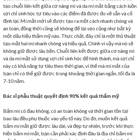
tạo chuỗi liên kết giữa cơ nâng mi và da mí mắt bằng cách luồn
sợi chỉ sinh học tự tiêu vào các điểm đã được đo vẽ sẵn và cố
định lại. Mí mắt mới sẽ được tạo ra một cách nhanh chóng và
an toàn, đồng thời cũng sẽ không để lại sẹo cũng như bất kỳ
một dấu hiệu thẩm mỹ nào. Thực chất, đây chỉ là một thủ thuật
tạo mắt hai mí nhanh chóng và hiệu quả. Chính vì vậy mà nó sẽ
không giữ được lâu bền. Chuỗi liên kết được giữa cơ nâng mi
và da mí mắt sử dụng sợi chỉ sinh học để hình thành, mà sợi chỉ
này có khả năng tự tiêu theo thời gian, vì thế mà mí mắt của
bạn chỉ có thể giữ được trong khoảng thời gian ngắn, tối đa là
7-10 năm.
Bác sĩ phẫu thuật quyết định 90% kết quả thẩm mỹ
Bấm mí có đau không, có an toàn không và thời gian tồn tại
bao lâu đều phụ thuộc vào yếu tố này. Do đó, muốn kết quả
bấm mí mắt giữ được lâu dài, và đẹp tự nhiên, trước khi thực
hiện bấm mí mắt, bạn cần phải xác định đâu là địa chỉ bấm mí