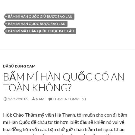
BẤM MÍ HÀN QUỐC GIỮ ĐƯỢC BAO LÂU
BẤM MÍ HÀN QUỐC ĐƯỢC BAO LÂU
BẤM MÍ MẮT HÀN QUỐC ĐƯỢC BAO LÂU
ĐÃ SỬ DỤNG CAM
BẤM MÍ HÀN QUỐC CÓ AN
TOÀN KHÔNG?
26/12/2016
NAM
LEAVE A COMMENT
Hỏi: Chào Thẩm mỹ viện Hà Thanh, tôi muốn cho con đi bấm
mí Hàn Quốc để cháu tự tin hơn, biết đâu sẽ khiến nó vui vẻ,
hoà đồng hơn với các bạn chứ giờ cháu trầm tính quá. Cháu