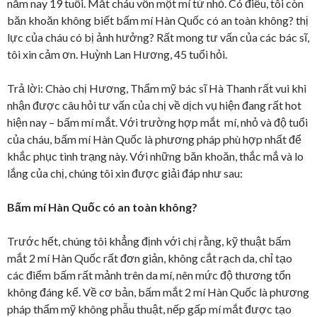
năm nay 19 tuổi. Mắt cháu vốn một mí từ nhỏ. Có điều, tôi còn
băn khoăn không biết bấm mí Hàn Quốc có an toàn không? thị
lực của cháu có bị ảnh hưởng? Rất mong tư vấn của các bác sĩ,
tôi xin cảm ơn. Huỳnh Lan Hương, 45 tuổi hỏi.
Trả lời: Chào chị Hương, Thẩm mỹ bác sĩ Hà Thanh rất vui khi
nhận được câu hỏi tư vấn của chị về dịch vụ hiện đang rất hot
hiện nay – bấm mí mắt. Với trường hợp mắt mí, nhỏ và độ tuổi
của cháu, bấm mí Hàn Quốc là phương pháp phù hợp nhất để
khắc phục tình trạng này. Với những băn khoăn, thắc mắ và lo
lắng của chị, chúng tôi xin được giải đáp như sau:
Bấm mí Hàn Quốc có an toàn không?
Trước hết, chúng tôi khẳng định với chị rằng, kỹ thuật bấm
mắt 2 mí Hàn Quốc rất đơn giản, không cắt rạch da, chỉ tạo
các điểm bấm rất mảnh trên da mí, nên mức độ thương tổn
không đáng kể. Về cơ bản, bấm mắt 2 mí Hàn Quốc là phương
pháp thẩm mỹ không phẫu thuật, nếp gấp mí mắt được tạo