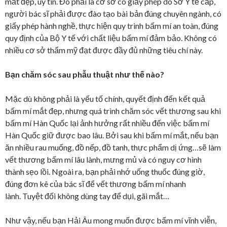
mắt đẹp, uy tín. Đó phải là cơ sở có giấy phép do Sở Y tế cấp,
người bác sĩ phải được đào tạo bài bản đúng chuyên ngành, có
giấy phép hành nghề, thực hiện quy trình bấm mí an toàn, đúng
quy định của Bộ Y tế với chất liệu bấm mí đảm bảo. Không có
nhiều cơ sở thẩm mỹ đạt được đầy đủ những tiêu chí này.
Bạn chăm sóc sau phẫu thuật như thế nào?
Mặc dù không phải là yếu tố chính, quyết định đến kết quả
bấm mí mắt đẹp, nhưng quá trình chăm sóc vết thương sau khi
bấm mí Hàn Quốc lại ảnh hưởng rất nhiều đến việc bấm mí
Hàn Quốc giữ được bao lâu. Bởi sau khi bấm mí mắt, nếu bạn
ăn nhiều rau muống, đồ nếp, đồ tanh, thực phẩm dị ứng…sẽ làm
vết thương bấm mí lâu lành, mưng mủ và có nguy cơ hình
thành sẹo lồi. Ngoài ra, bạn phải nhớ uống thuốc đúng giờ,
đúng đơn kê của bác sĩ để vết thương bấm mí nhanh
lành. Tuyệt đối không dùng tay để dụi, gãi mắt…
Như vậy, nếu bạn Hải Âu mong muốn được bấm mí vĩnh viễn,