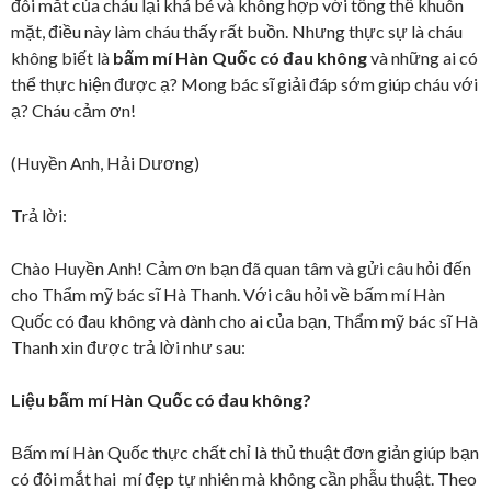
đôi mắt của cháu lại khá bé và không hợp với tổng thể khuôn
mặt, điều này làm cháu thấy rất buồn. Nhưng thực sự là cháu
không biết là
bấm mí Hàn Quốc có đau không
và những ai có
thể thực hiện được ạ? Mong bác sĩ giải đáp sớm giúp cháu với
ạ? Cháu cảm ơn!
(Huyền Anh, Hải Dương)
Trả lời:
Chào Huyền Anh! Cảm ơn bạn đã quan tâm và gửi câu hỏi đến
cho Thẩm mỹ bác sĩ Hà Thanh. Với câu hỏi về bấm mí Hàn
Quốc có đau không và dành cho ai của bạn, Thẩm mỹ bác sĩ Hà
Thanh xin được trả lời như sau:
Liệu bấm mí Hàn Quốc có đau không?
Bấm mí Hàn Quốc thực chất chỉ là thủ thuật đơn giản giúp bạn
có đôi mắt hai mí đẹp tự nhiên mà không cần phẫu thuật. Theo