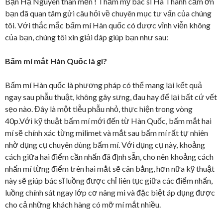
Bạn Hạ Nguyên thân mến ! Thẩm mỹ bác sĩ Hà Thanh cảm ơn
bạn đã quan tâm gửi câu hỏi về chuyên mục tư vấn của chúng
tôi. Với thắc mắc bấm mí Hàn quốc có được vĩnh viễn không
của bạn, chúng tôi xin giải đáp giúp bạn như sau:
Bấm mí mắt Hàn Quốc là gì?
Bấm mí Hàn quốc là phương pháp có thể mang lại kết quả
ngay sau phẫu thuật, không gây sưng, đau hay để lại bất cứ vết
sẹo nào. Đây là một tiễu phẫu nhỏ, thực hiện trong vòng
40p.Với kỹ thuật bấm mí mới đến từ Hàn Quốc, bấm mắt hai
mí sẽ chính xác từng milimet và mắt sau bấm mí rất tự nhiên
nhờ dụng cụ chuyên dùng bấm mí. Với dụng cụ này, khoảng
cách giữa hai điểm cần nhấn đã định sẵn, cho nên khoảng cách
nhấn mí từng điểm trên hai mắt sẽ cân bằng, hơn nữa kỹ thuật
này sẽ giúp bác sĩ luồng được chỉ liên tục giữa các điểm nhấn,
luồng chính sát ngay lớp cơ nâng mi và đặc biệt áp dụng được
cho cả những khách hàng có mỡ mí mắt nhiều.