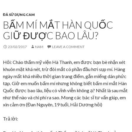
ĐÃ SỬ DỤNG CAM
BẤM MÍ MẮT HÀN QUỐC
GIỮ ĐƯỢC BAO LÂU?
23/02/2017
NAM
LEAVE A COMMENT
Hỏi: Chào thẩm mỹ viện Hà Thanh, em được bạn bè nhận xét
khuôn mặt khá nét, trừ đôi mắt có phần đầu hơi sụp mí. Hàng
ngày mất khá nhiều thời gian trang điểm, gắn miếng dán phức
tạp. Giờ em muốn bấm mí nhưng không biết bấm mí mắt Hàn
Quốc được bao lâu, liệu có vĩnh viễn không ạ? Nhất là sau mắt
như thế nào và chi phí ra sao. Mong các bác sĩ tư vấn giúp, em
xin cảm ơn (Đan Nguyên, 19 tuổi, Hải Dương hỏi)
Trả lời: