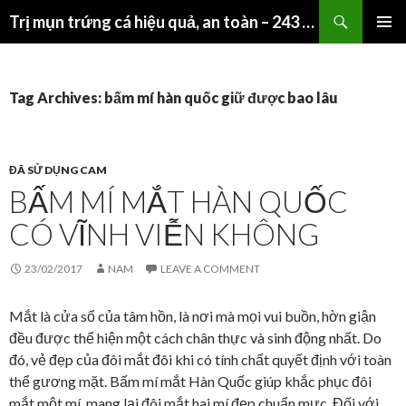
Search
Trị mụn trứng cá hiệu quả, an toàn – 243 Giảng Võ – HN
SKIP
PRIMAR
TO
MENU
CONTENT
Tag Archives: bấm mí hàn quốc giữ được bao lâu
ĐÃ SỬ DỤNG CAM
BẤM MÍ MẮT HÀN QUỐC
CÓ VĨNH VIỄN KHÔNG
23/02/2017
NAM
LEAVE A COMMENT
Mắt là cửa sổ của tâm hồn, là nơi mà mọi vui buồn, hờn giận
đều được thể hiện một cách chân thực và sinh động nhất. Do
đó, vẻ đẹp của đôi mắt đôi khi có tính chất quyết định với toàn
thể gương mặt. Bấm mí mắt Hàn Quốc giúp khắc phục đôi
mắt một mí, mang lại đôi mắt hai mí đẹp chuẩn mực. Đối với