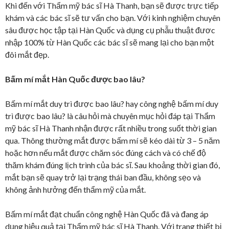
Khi đến với Thẩm mỹ bác sĩ Hà Thanh, bạn sẽ được trực tiếp
khám và các bác sĩ sẽ tư vấn cho bạn. Với kinh nghiệm chuyên
sâu được học tập tại Hàn Quốc và dụng cụ phẫu thuật đươc
nhập 100% từ Hàn Quốc các bác sĩ sẽ mang lại cho bạn một
đôi mắt đẹp.
Bấm mí mắt Hàn Quốc được bao lâu?
Bấm mí mắt duy trì được bao lâu? hay công nghệ bấm mí duy
trì được bao lâu? là câu hỏi mà chuyên mục hỏi đáp tại Thẩm
mỹ bác sĩ Hà Thanh nhận được rất nhiều trong suốt thời gian
qua. Thông thường mắt được bấm mí sẽ kéo dài từ 3 – 5 năm
hoặc hơn nếu mắt được chăm sóc đúng cách và có chế độ
thăm khám đúng lịch trình của bác sĩ. Sau khoảng thời gian đó,
mắt bạn sẽ quay trở lại trạng thái ban đầu, không sẹo và
không ảnh hưởng đến thẩm mỹ của mắt.
Bấm mí mắt đạt chuẩn công nghệ Hàn Quốc đã và đang áp
dụng hiệu quả tại Thẩm mỹ bác sĩ Hà Thanh. Với trang thiết bị