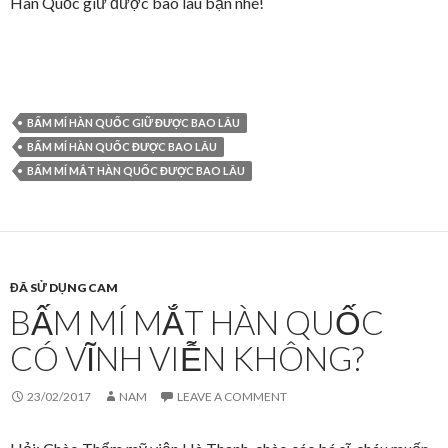
Hàn Quốc giữ được bao lâu bạn nhé!
BẤM MÍ HÀN QUỐC GIỮ ĐƯỢC BAO LÂU
BẤM MÍ HÀN QUỐC ĐƯỢC BAO LÂU
BẤM MÍ MẮT HÀN QUỐC ĐƯỢC BAO LÂU
ĐÃ SỬ DỤNG CAM
BẤM MÍ MẮT HÀN QUỐC
CÓ VĨNH VIỄN KHÔNG?
23/02/2017
NAM
LEAVE A COMMENT