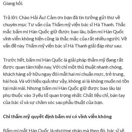
Giang hỏi.
Trả lời: Chào Hải Âu! Cảm ơn bạn đã tin tưởng gửi thư về
chuyên mục Tư vấn của Thẩm mỹ viện bác sĩ Hà Thanh. Thắc
mắc bấm mí Hàn Quốc giữ được bao lâu, bấm mí Hàn Quốc
vĩnh viễn không hiện cũng là thắc mắc của rất nhiều người. Về
vấn đề này Thẩm mỹ viện bác sĩ Hà Thanh giải đáp như sau:
Trước hết, bấm mí Hàn Quốc là giải pháp thẩm mỹ đang rất
được quan tâm hiện nay. Với chỉ một thủ thuật nhanh chóng,
khách hàng sở hữu ngay đôi mắt hai mí chuẩn mực, trẻ trung,
hài hoà. Và với hiệu quả như vậy, không ai là không muốn nó tồn
tại mãi mãi. Nhưng bấm mí Hàn Quốc giữ được bao lâu lại
phụ thuộc vào 3 yếu tố quan trọng nhất: Chất liệu chỉ, bàn tay
của bác sĩ và sự chăm sóc sau phẫu thuật của bạn.
Chỉ thẩm mỹ quyết định bấm mí có vĩnh viễn không
Bấm mí mắt Hàn Quốc là phương pháp mà theo đó, bác sĩ sẽ