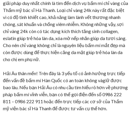
giải pháp duy nhất chính là tìm đến dịch vụ bấm mí chỉ vàng của
Thẩm mỹ bác sĩ Hà Thanh. Loại chỉ vàng 24k này rất đặc biệt
vì có độ tinh khiết cao, khả năng làm lành vết thương nhanh
chóng, sát khuẩn và chống viêm nhiễm. Không những vậy, sợi
chỉ vàng 24k còn có tác dụng kích thích tăng sinh collagen,
eslatin giúp trẻ hóa làn da, xóa mờ nếp nhăn giúp da tươi sáng.
Cho nên chỉ vàng không chỉ là nguyên liệu bấm mí mắt đẹp mà
còn được dùng để thực hiện căng da mặt giúp trẻ hóa làn da
cho chị em phụ nữ.
Hải Âu thân mến! Trên đây là 3 yếu tố có ảnh hưởng trực tiếp
đến vấn đề bấm mí Hàn Quốc có an toàn không vàgiữ được
bao lâu. Nếu bạn Hải Âu có nhu cầu tìm hiểu rõ hơn về phương
pháp bấm mí vĩnh viễn, bạn có thể gọi điện đến số 0986 222
811 – 0986 222 911 hoặc đến trực tiếp các cơ sở của Thẩm
mỹ viện bác sĩ Hà Thanh để được tư vấn cụ thể hơn.