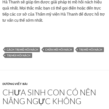
Hà Thanh sẽ giúp tìm được giải pháp trị mồ hôi nách hiệu
quả nhất. Mọi thắc mắc bạn có thể gọi điện hoặc đến trực
tiếp các cơ sở của Thẩm mỹ viện Hà Thanh để được hỗ trợ
tư vấn cụ thể sớm nhất.
CÁCH TRỊ MỒ HÔI NÁCH
CHỮA MỒ HÔI NÁCH
TRỊ MỒ HÔI NÁCH
TRỊ MÙI HÔI NÁCH
DƯƠNG VIẾT BÀI
CHƯA SINH CON CÓ NÊN
NÂNG NGỰC KHÔNG