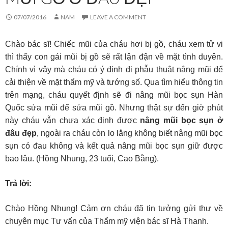
07/07/2016
NAM
LEAVE A COMMENT
Chào bác sĩ! Chiếc mũi của cháu hơi bị gồ, cháu xem tử vi
thì thấy con gái mũi bị gồ sẽ rất lận đận về mặt tình duyên.
Chính vì vậy mà cháu có ý định đi phẫu thuật nâng mũi để
cải thiện về mặt thẩm mỹ và tướng số. Qua tìm hiểu thông tin
trên mạng, cháu quyết định sẽ đi nâng mũi bọc sụn Hàn
Quốc sửa mũi để sửa mũi gồ. Nhưng thật sự đến giờ phút
này cháu vẫn chưa xác định được
nâng mũi bọc sụn ở
đâu đẹp
, ngoài ra cháu còn lo lắng không biết nâng mũi bọc
sụn có đau không và kết quả nâng mũi bọc sụn giữ được
bao lâu. (Hồng Nhung, 23 tuổi, Cao Bằng).
Trả lời:
Chào Hồng Nhung! Cảm ơn cháu đã tin tưởng gửi thư về
chuyên mục Tư vấn của Thẩm mỹ viện bác sĩ Hà Thanh.