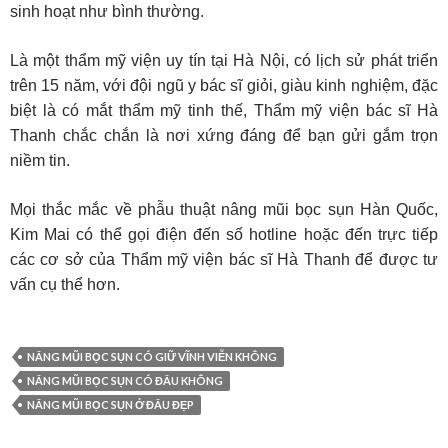
sinh hoạt như bình thường.
Là một thẩm mỹ viện uy tín tại Hà Nội, có lịch sử phát triển
trên 15 năm, với đội ngũ y bác sĩ giỏi, giàu kinh nghiệm, đặc
biệt là có mắt thẩm mỹ tinh thế, Thẩm mỹ viện bác sĩ Hà
Thanh chắc chắn là nơi xứng đáng để bạn gửi gắm trọn
niềm tin.
Mọi thắc mắc về phẫu thuật nâng mũi bọc sụn Hàn Quốc,
Kim Mai có thể gọi điện đến số hotline hoặc đến trực tiếp
các cơ sở của Thẩm mỹ viện bác sĩ Hà Thanh để được tư
vấn cụ thể hơn.
NÂNG MŨI BỌC SỤN CÓ GIỮ VĨNH VIỄN KHÔNG
NÂNG MŨI BỌC SỤN CÓ ĐÂU KHÔNG
NÂNG MŨI BỌC SỤN Ở ĐÂU ĐẸP