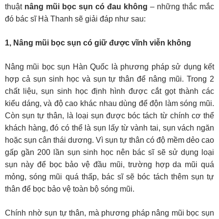
thuật
nâng mũi bọc sụn có đau không
– những thắc mắc
đó bác sĩ Hà Thanh sẽ giải đáp như sau:
1, Nâng mũi bọc sụn có giữ được vĩnh viễn không
Nâng mũi bọc sụn Hàn Quốc là phương pháp sử dụng kết
hợp cả sụn sinh học và sụn tự thân để nâng mũi. Trong 2
chất liệu, sụn sinh học định hình được cắt gọt thành các
kiểu dáng, và độ cao khác nhau dùng để độn làm sóng mũi.
Còn sụn tự thân, là loại sụn được bóc tách từ chính cơ thể
khách hàng, đó có thể là sụn lấy từ vành tai, sụn vách ngăn
hoặc sụn cân thái dương. Vì sụn tự thân có độ mềm dẻo cao
gấp gần 200 lần sụn sinh học nên bác sĩ sẽ sử dụng loại
sụn này để bọc bảo vệ đầu mũi, trường hợp da mũi quá
mỏng, sóng mũi quá thấp, bác sĩ sẽ bóc tách thêm sụn tự
thân để bọc bảo vệ toàn bộ sóng mũi.
Chính nhờ sụn tự thân, mà phương pháp nâng mũi bọc sụn