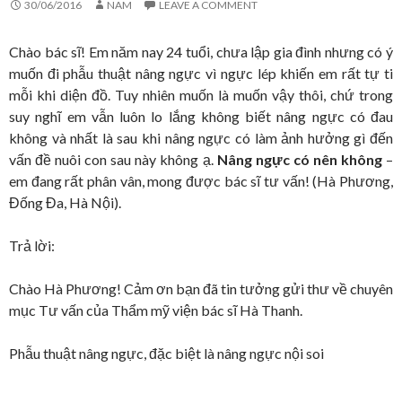
30/06/2016
NAM
LEAVE A COMMENT
Chào bác sĩ! Em năm nay 24 tuổi, chưa lập gia đình nhưng có ý
muốn đi phẫu thuật nâng ngực vì ngực lép khiến em rất tự ti
mỗi khi diện đồ. Tuy nhiên muốn là muốn vậy thôi, chứ trong
suy nghĩ em vẫn luôn lo lắng không biết nâng ngực có đau
không và nhất là sau khi nâng ngực có làm ảnh hưởng gì đến
vấn đề nuôi con sau này không ạ.
Nâng ngực có nên không
–
em đang rất phân vân, mong được bác sĩ tư vấn! (Hà Phương,
Đống Đa, Hà Nội).
Trả lời:
Chào Hà Phương! Cảm ơn bạn đã tin tưởng gửi thư về chuyên
mục Tư vấn của Thẩm mỹ viện bác sĩ Hà Thanh.
Phẫu thuật nâng ngực, đặc biệt là nâng ngực nội soi