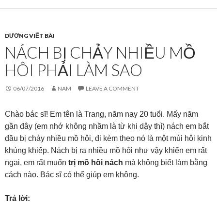
DƯƠNG VIẾT BÀI
NÁCH BỊ CHẢY NHIỀU MỒ
HÔI PHẢI LÀM SAO
06/07/2016
NAM
LEAVE A COMMENT
Chào bác sĩ! Em tên là Trang, năm nay 20 tuổi. Mấy năm
gần đây (em nhớ không nhầm là từ khi dậy thì) nách em bắt
đầu bị chảy nhiều mồ hôi, đi kèm theo nó là một mùi hôi kinh
khủng khiếp. Nách bị ra nhiều mồ hôi như vậy khiến em rất
ngại, em rất muốn
trị mồ hôi nách
mà không biết làm bằng
cách nào. Bác sĩ có thể giúp em không.
Trả lời: