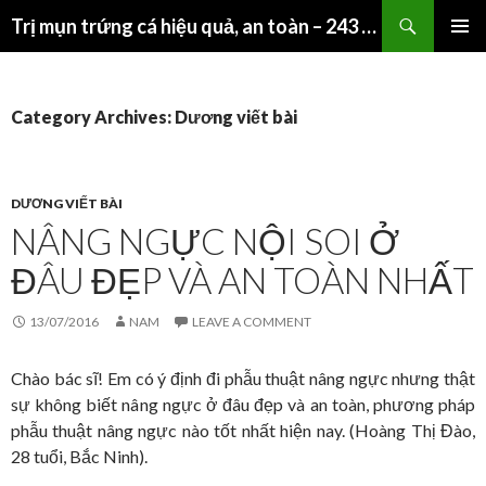
Search
Trị mụn trứng cá hiệu quả, an toàn – 243 Giảng Võ – HN
SKIP
PRIMAR
TO
MENU
CONTENT
Category Archives: Dương viết bài
DƯƠNG VIẾT BÀI
NÂNG NGỰC NỘI SOI Ở
ĐÂU ĐẸP VÀ AN TOÀN NHẤT
13/07/2016
NAM
LEAVE A COMMENT
Chào bác sĩ! Em có ý định đi phẫu thuật nâng ngực nhưng thật
sự không biết nâng ngực ở đâu đẹp và an toàn, phương pháp
phẫu thuật nâng ngực nào tốt nhất hiện nay. (Hoàng Thị Đào,
28 tuổi, Bắc Ninh).