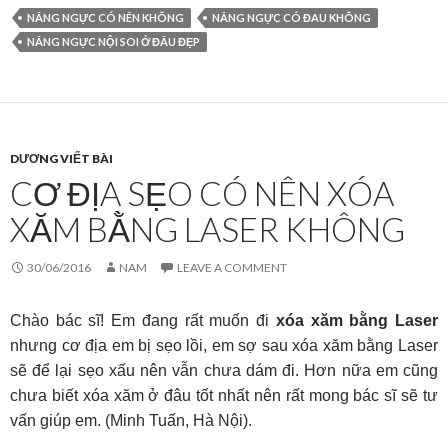
NÂNG NGỰC CÓ NÊN KHÔNG
NÂNG NGỰC CÓ ĐAU KHÔNG
NÂNG NGỰC NỘI SOI Ở ĐÂU ĐẸP
DƯƠNG VIẾT BÀI
CƠ ĐỊA SẸO CÓ NÊN XÓA
XĂM BẰNG LASER KHÔNG
30/06/2016
NAM
LEAVE A COMMENT
Chào bác sĩ! Em đang rất muốn đi
xóa xăm bằng Laser
nhưng cơ địa em bị sẹo lồi, em sợ sau xóa xăm bằng Laser
sẽ để lại sẹo xấu nên vẫn chưa dám đi. Hơn nữa em cũng
chưa biết xóa xăm ở đâu tốt nhất nên rất mong bác sĩ sẽ tư
vấn giúp em. (Minh Tuấn, Hà Nội).