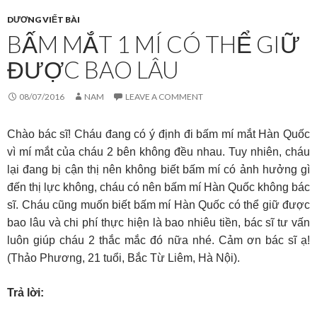
DƯƠNG VIẾT BÀI
BẤM MẮT 1 MÍ CÓ THỂ GIỮ
ĐƯỢC BAO LÂU
08/07/2016
NAM
LEAVE A COMMENT
Chào bác sĩ! Cháu đang có ý định đi bấm mí mắt Hàn Quốc
vì mí mắt của cháu 2 bên không đều nhau. Tuy nhiên, cháu
lại đang bị cận thị nên không biết bấm mí có ảnh hưởng gì
đến thị lực không, cháu có nên bấm mí Hàn Quốc không bác
sĩ. Cháu cũng muốn biết bấm mí Hàn Quốc có thể giữ được
bao lâu và chi phí thực hiện là bao nhiêu tiền, bác sĩ tư vấn
luôn giúp cháu 2 thắc mắc đó nữa nhé. Cảm ơn bác sĩ ạ!
(Thảo Phương, 21 tuổi, Bắc Từ Liêm, Hà Nội).
Trả lời: