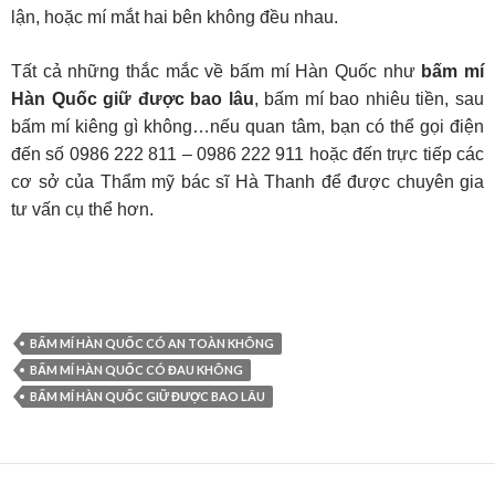
lận, hoặc mí mắt hai bên không đều nhau.
Tất cả những thắc mắc về bấm mí Hàn Quốc như
bấm mí
Hàn Quốc giữ được bao lâu
, bấm mí bao nhiêu tiền, sau
bấm mí kiêng gì không…nếu quan tâm, bạn có thể gọi điện
đến số 0986 222 811 – 0986 222 911 hoặc đến trực tiếp các
cơ sở của Thẩm mỹ bác sĩ Hà Thanh để được chuyên gia
tư vấn cụ thể hơn.
BẤM MÍ HÀN QUỐC CÓ AN TOÀN KHÔNG
BẤM MÍ HÀN QUỐC CÓ ĐAU KHÔNG
BẤM MÍ HÀN QUỐC GIỮ ĐƯỢC BAO LÂU