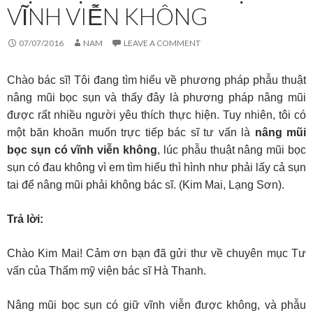
VĨNH VIỄN KHÔNG
07/07/2016
NAM
LEAVE A COMMENT
Chào bác sĩ! Tôi đang tìm hiểu về phương pháp phẫu thuật
nâng mũi bọc sụn và thấy đây là phương pháp nâng mũi
được rất nhiều người yêu thích thực hiện. Tuy nhiên, tôi có
một băn khoăn muốn trực tiếp bác sĩ tư vấn là
nâng mũi
bọc sụn có vĩnh viễn không
, lúc phẫu thuật nâng mũi bọc
sụn có đau không vì em tìm hiểu thì hình như phải lấy cả sụn
tai để nâng mũi phải không bác sĩ. (Kim Mai, Lạng Sơn).
Trả lời:
Chào Kim Mai! Cảm ơn bạn đã gửi thư về chuyên mục Tư
vấn của Thẩm mỹ viện bác sĩ Hà Thanh.
Nâng mũi bọc sụn có giữ vĩnh viễn được không, và phẫu