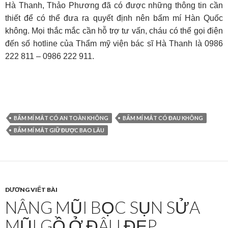
Hà Thanh, Thảo Phương đã có được những thông tin cần
thiết để có thể đưa ra quyết định nên bấm mí Hàn Quốc
không. Mọi thắc mắc cần hỗ trợ tư vấn, cháu có thể gọi điện
đến số hotline của Thẩm mỹ viện bác sĩ Hà Thanh là 0986
222 811 – 0986 222 911.
BẤM MÍ MẮT CÓ AN TOÀN KHÔNG
BẤM MÍ MẮT CÓ ĐAU KHÔNG
BẤM MÍ MẮT GIỮ ĐƯỢC BAO LÂU
DƯƠNG VIẾT BÀI
NÂNG MŨI BỌC SỤN SỬA
MŨI GỒ Ở ĐÂU ĐẸP