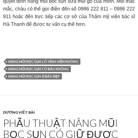
quyết định nâng mũi bọc sụn sửa mũi gồ của mình. Mọi thắc
mắc, cháu có thể gọi điện đến số 0986 222 811 – 0986 222
911 hoặc đến trực tiếp các cơ sở của Thẩm mỹ viện bác sĩ
Hà Thanh để được tư vấn cụ thể hơn.
NÂNG MŨI BỌC SỤN CÓ VĨNH VIỄN KHÔNG
NÂNG MŨI BỌC SỤN CÓ ĐÂU KHÔNG
NÂNG MŨI BỌC SỤN Ở ĐÂU ĐẸP
DƯƠNG VIẾT BÀI
PHẪU THUẬT NÂNG MŨI
BỌC SỤN CÓ GIỮ ĐƯỢC