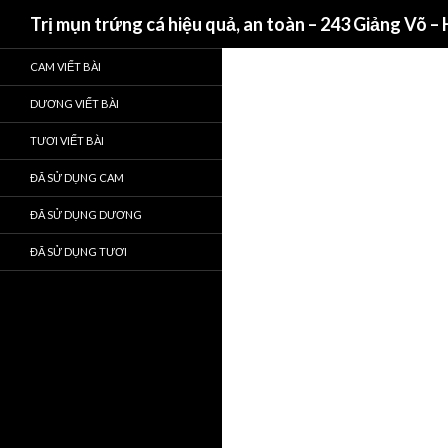
Search
Trị mụn trứng cá hiệu quả, an toàn – 243 Giảng Võ –
CAM VIẾT BÀI
DƯƠNG VIẾT BÀI
TƯƠI VIẾT BÀI
ĐÃ SỬ DỤNG CAM
ĐÃ SỬ DỤNG DƯƠNG
ĐÃ SỬ DỤNG TƯƠI