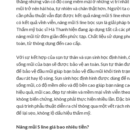
thẳng nhưng vẫn có độ cong mềm mại ở những vị trí nhất 
mũi trở nên hài hòa, tự nhiên và chân thật hơn. Người ta 
cần phẫu thuật vẫn đạt được kết quả nâng mũi S line nh
có kết quả vĩnh viễn, nâng mũi S line bọc sụn là giải pháp t
Thẩm mỹ bác sĩ Hà Thanh hiện đang áp dụng tất cả các 
nâng mũi từ đơn giản đến phức tạp. Chất liệu sử dụng ph
toàn, từ thông dụng đến cao cấp.
Với sự kết hợp của sụn tự thân và sụn sinh học định hình,
sống mũi của bạn sẽ được bảo vệ an toàn. Sụn tự thân đ
để bảo vệ đầu mũi giúp bạn bảo vệ đầu mũi khỏi tình trạ
đau rát hay lộ sóng. Sụn sinh học định hình được dùng để 
sống mũi, có độ mềm dẻo và độ bền cao giúp bạn nâng ca
hiệu quả, mũi cao, đẹp tự nhiên và mềm mại vĩnh viễn theo
không biến chứng, không phải thực hiện nhiều lần. Đặc bi
quá trình phẫu thuật diễn ra chỉ thông qua một vết rạch n
để lại sẹo, không lộ dấu hiệu thẩm mỹ.
Nâng mũi S line giá bao nhiêu tiền?