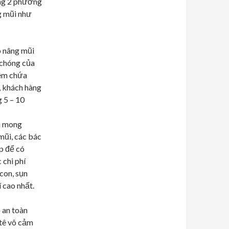
ụng 2 phương
g mũi như
p nâng mũi
 chóng của
iêm chứa
, khách hàng
 5 – 10
và mong
mũi, các bác
p để có
 chi phí
icon, sụn
 cao nhất.
 an toàn
 tê vô cảm