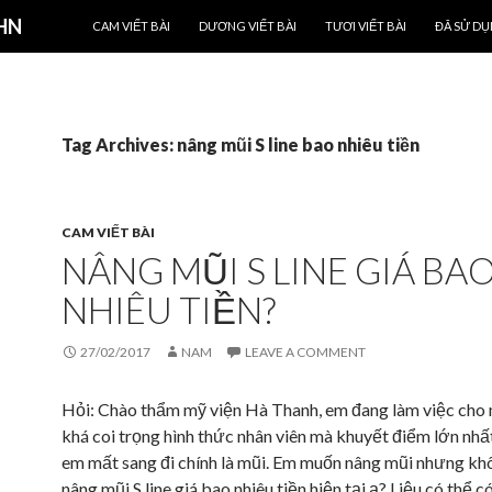
SKIP TO CONTENT
 HN
CAM VIẾT BÀI
DƯƠNG VIẾT BÀI
TƯƠI VIẾT BÀI
ĐÃ SỬ D
Tag Archives: nâng mũi S line bao nhiêu tiền
CAM VIẾT BÀI
NÂNG MŨI S LINE GIÁ BA
NHIÊU TIỀN?
27/02/2017
NAM
LEAVE A COMMENT
Hỏi: Chào thẩm mỹ viện Hà Thanh, em đang làm việc cho 
khá coi trọng hình thức nhân viên mà khuyết điểm lớn nhấ
em mất sang đi chính là mũi. Em muốn nâng mũi nhưng khô
nâng mũi S line giá bao nhiêu tiền hiện tại ạ? Liệu có thể c