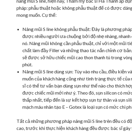
nâng mũi S line, hiện nay, Thẩm mỹ bác sĩ Hà Thanh áp d
pháp: phẫu thuật hoặc không phẫu thuật để có được dán
mong muốn. Cụ thể:
Nâng mũi S line không phẫu thuật: Đây là phương phá
được nhiều người ưa chuộng bởi độ nhẹ nhàng, nhanh
nó. Nâng mũi không cần phẫu thuật, chỉ với một mũi t
chất làm đầy Filler và những thao tác nắn chỉnh cơ bản
sẽ được sở hữu chiếc mũi cao thon thanh tú trong vòng
phút.
Nâng mũi S line dùng sụn: Tùy vào nhu cầu, điều kiện 
muốn của khách hàng cũng như tình trạng thực tế của 
sĩ có thể tư vấn bạn dùng sụn như thế nào cho thích hợ
được chiếc mũi mới như ý. Theo đó, sụn silicon có mức
thấp nhất, tiếp đến là sự kết hợp sụn tự thân và sụn sil
mạch máu nhân tạo E – Gotex là loại sụn có mức chi phí
Tất cả những phương pháp nâng mũi S line trên đều có độ
cao, trước khi thực hiện khách hàng đều được bác sĩ gây