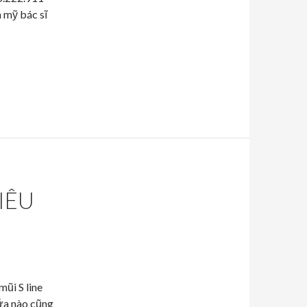
 mỹ bác sĩ
IÊU
ũi S line
đứa nào cũng