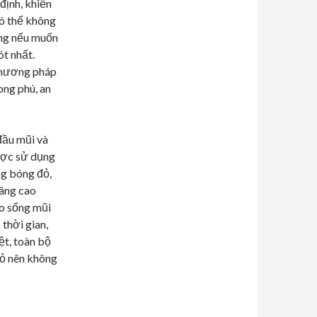
định, khiến
có thể không
ưng nếu muốn
ót nhất.
phương pháp
ong phú, an
 đầu mũi và
ược sử dụng
ng bóng đỏ,
nâng cao
o sống mũi
 thời gian,
ệt, toàn bộ
hỏ nên không