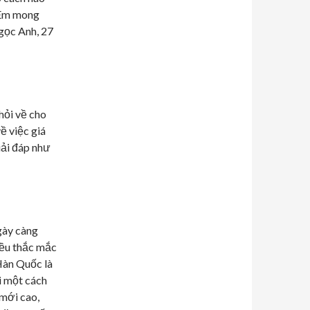
? Em mong
gọc Anh, 27
hỏi về cho
ề việc giá
iải đáp như
gày càng
iều thắc mắc
Hàn Quốc là
i một cách
 mới cao,