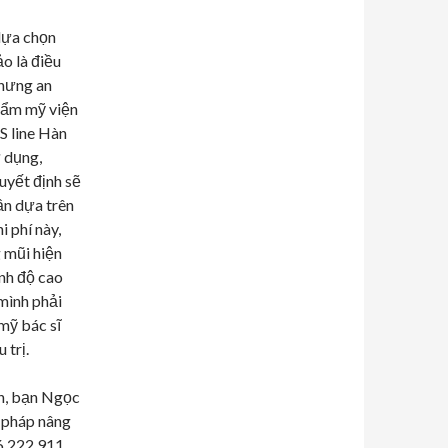
lựa chọn
o là điều
nhưng an
hẩm mỹ viện
S line Hàn
ử dụng,
uyết định sẽ
ần dựa trên
 phí này,
 mũi hiện
ình độ cao
 mình phải
mỹ bác sĩ
 trị.
nh, bạn Ngọc
 pháp nâng
86.222.911