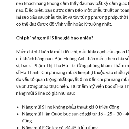
nên khách hàng không cảm thấy đau hay bất kỳ cảm giác 
nào. Đặc biệt, bạn được đảm bảo một phẫu thuật an toàn
lại sẹo xấu sau phẫu thuật và tùy từng phương pháp, thời 
có thể đạt được độ vĩnh viễn hoặc lý tưởng nhất.
Chi phí nâng mũi S line giá bao nhiêu?
Mức chi phí luôn là một tiêu chí, một khía cạnh cần quan 
cứ khách hàng nào. Bạn Hoàng Anh thân mến, theo chia s
sĩ, bác sĩ Phạm Thị Thu Hà – trưởng phòng khám Thẩm m
sĩ Hà Thanh: Chi phí nâng mũi S line phụ thuộc vào nhiều y
đó yếu tố quan trọng nhất quyết định đến chi phí nâng mũi 
và phương pháp thực hiện. Tại thẩm mỹ viện bác sĩ Hà Tha
nâng mũi S line có giá như sau:
Nâng mũi S line không phẫu thuật giá 8 triệu đồng
Nâng mũi Hàn Quốc bọc sụn có giá từ 16 – 25 – 30 – 40
đồng.
Nâng mũi E Gotex có giá 45 triệu đồng.