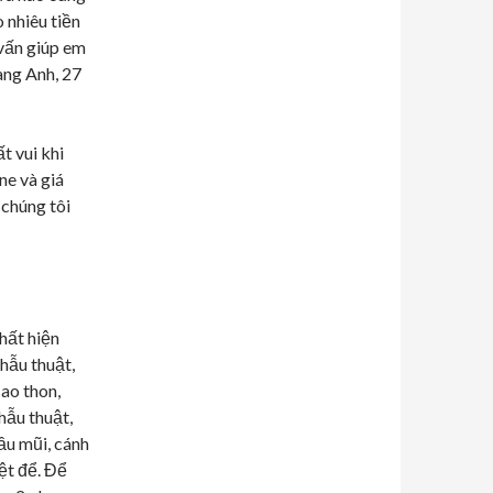
 nhiêu tiền
vấn giúp em
àng Anh, 27
t vui khi
ne và giá
 chúng tôi
hất hiện
phẫu thuật,
ao thon,
hẫu thuật,
ầu mũi, cánh
ệt để. Để