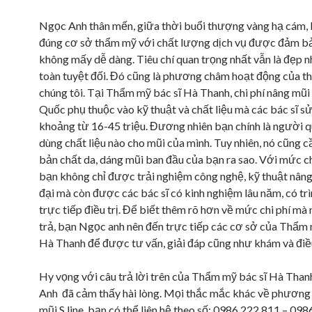
Ngọc Anh thân mến, giữa thời buổi thượng vàng hạ cám, 
đúng cơ sở thẩm mỹ với chất lượng dịch vụ được đảm bả
không mấy dễ dàng. Tiêu chí quan trọng nhất vẫn là đẹp 
toàn tuyệt đối. Đó cũng là phương châm hoạt động của t
chúng tôi. Tại Thẩm mỹ bác sĩ Hà Thanh, chi phí nâng mũi 
Quốc phụ thuộc vào kỹ thuật và chất liệu mà các bác sĩ s
khoảng từ 16-45 triệu. Đương nhiên bạn chính là người q
dùng chất liệu nào cho mũi của mình. Tuy nhiên, nó cũng c
bản chất da, dáng mũi ban đầu của bạn ra sao. Với mức chi
bạn không chỉ được trải nghiệm công nghệ, kỹ thuật nâng
đại mà còn được các bác sĩ có kinh nghiệm lâu năm, có tr
trực tiếp điều trị. Để biết thêm rõ hơn về mức chi phí mà
trả, bạn Ngọc anh nên đến trực tiếp các cơ sở của Thẩm 
Hà Thanh để được tư vấn, giải đáp cũng như khám và điều
Hy vọng với câu trả lời trên của Thẩm mỹ bác sĩ Hà Tha
Anh đã cảm thấy hài lòng. Mọi thắc mắc khác về phương
mũi S line bạn có thể liên hệ theo số: 0986.222.811 – 09