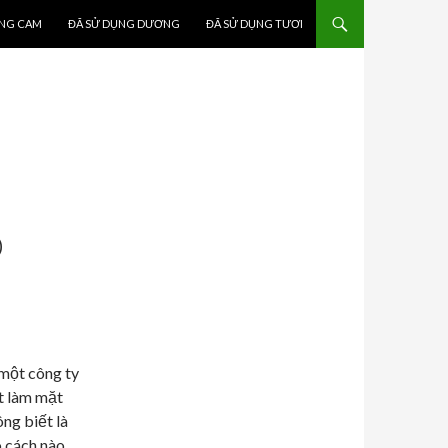
ỤNG CAM
ĐÃ SỬ DỤNG DƯƠNG
ĐÃ SỬ DỤNG TƯƠI
O
một công ty
t làm mặt
ng biết là
ó cách nào