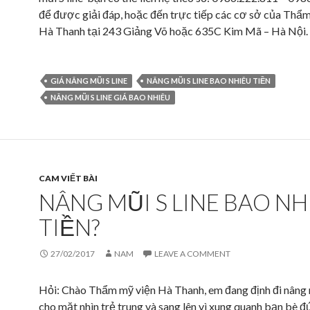
để được giải đáp, hoặc đến trực tiếp các cơ sở của Thẩm
Hà Thanh tại 243 Giảng Võ hoặc 635C Kim Mã – Hà Nội.
GIÁ NÂNG MŨI S LINE
NÂNG MŨI S LINE BAO NHIÊU TIỀN
NÂNG MŨI S LINE GIÁ BAO NHIÊU
CAM VIẾT BÀI
NÂNG MŨI S LINE BAO NH
TIỀN?
27/02/2017
NAM
LEAVE A COMMENT
Hỏi: Chào Thẩm mỹ viện Hà Thanh, em đang định đi nâng m
cho mặt nhìn trẻ trung và sang lên vì xung quanh bạn bè 