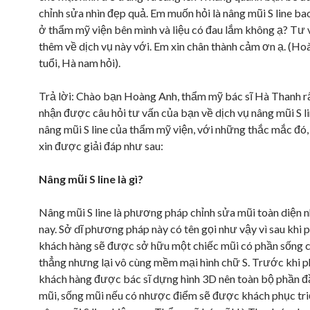
chỉnh sửa nhìn đẹp quả. Em muốn hỏi là nâng mũi S line bao
ở thẩm mỹ viện bên mình và liệu có đau lắm không ạ? Tư 
thêm về dịch vụ này với. Em xin chân thành cảm ơn ạ. (Ho
tuổi, Hà nam hỏi).
Trả lời: Chào bạn Hoàng Anh, thẩm mỹ bác sĩ Hà Thanh rấ
nhận được câu hỏi tư vấn của bạn về dịch vụ nâng mũi S li
nâng mũi S line của thẩm mỹ viện, với những thắc mắc đó,
xin được giải đáp như sau:
Nâng mũi S line là gì?
Nâng mũi S line là phương pháp chỉnh sửa mũi toàn diện n
nay. Sở dĩ phương pháp này có tên gọi như vậy vì sau khi 
khách hàng sẽ được sở hữu một chiếc mũi có phần sống c
thẳng nhưng lại vô cùng mềm mại hình chữ S. Trước khi p
khách hàng được bác sĩ dựng hình 3D nên toàn bộ phần đ
mũi, sống mũi nếu có nhược điểm sẽ được khách phục tri