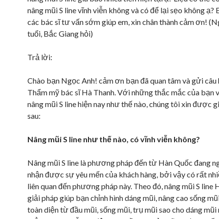
nâng mũi S line vĩnh viễn không và có để lại sẹo không ạ
các bác sĩ tư vấn sớm giúp em, xin chân thành cảm ơn! (N
tuổi, Bắc Giang hỏi)
Trả lời:
Chào bạn Ngọc Anh! cảm ơn bạn đã quan tâm và gửi câu 
Thẩm mỹ bác sĩ Hà Thanh. Với những thắc mắc của bạn v
nâng mũi S line hiện nay như thế nào, chúng tôi xin được g
sau:
Nâng mũi S line như thế nào, có vĩnh viễn không?
Nâng mũi S line là phương pháp đến từ Hàn Quốc đang n
nhận được sự yêu mến của khách hàng, bởi vậy có rất nh
liên quan đến phương pháp này. Theo đó, nâng mũi S line 
giải pháp giúp bạn chỉnh hình dáng mũi, nâng cao sống mũ
toàn diện từ đầu mũi, sống mũi, trụ mũi sao cho dáng mũi