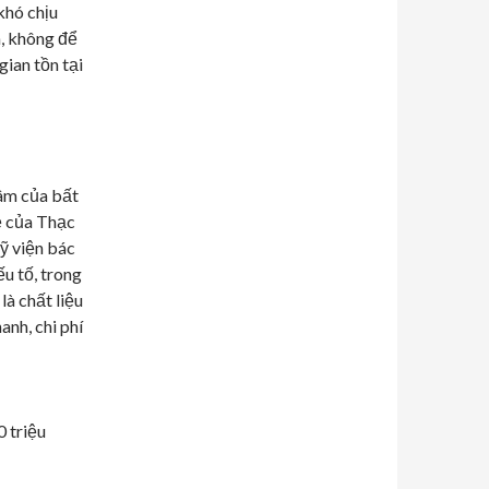
khó chịu
, không để
gian tồn tại
tâm của bất
ẻ của Thạc
ỹ viện bác
ếu tố, trong
là chất liệu
nh, chi phí
 triệu