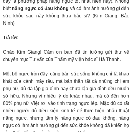
đây là phương pháp nâng ngực tốt nhất hiện nay). Không
biết
nâng ngực có đau không
và có làm ảnh hưởng gì đến
sức khỏe sau này không thưa bác sĩ? (Kim Giang, Bắc
Ninh)
Trả lời:
Chào Kim Giang! Cảm ơn bạn đã tin tưởng gửi thư về
chuyên mục Tư vấn của Thẩm mỹ viện bác sĩ Hà Thanh.
Một bộ ngực tròn đầy, căng tràn sức sống không chỉ là khao
khát của cánh mày râu, mà bản thân tất cả những chị em
phụ nữ, dù đã lập gia đình hay chưa lập gia đình đều muốn
sở hữu. Nhưng vì nhiều lý do khác nhau, mà có đến hơn
80% phụ nữ Việt rơi vào tình trạng ngực lép. Mặc dù có rất
nhiều người đủ điều kiện kinh tế để thực hiện phẫu thuật
nâng ngực, nhưng tâm lý nâng ngực có đau không, nâng
ngực có làm ảnh hưởng gì đến sức khỏe không đã khiến họ