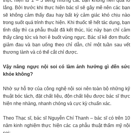
thực hiện từ 2 – 3 tiếng nhưng các bạn không nên quá lo
lắng. Bởi trước khi thực hiện bác sĩ sẽ gây mê nên các bạn
sẽ không cảm thấy đau hay bất kỳ cảm giác khó chịu nào
trong suốt quá trình thực hiện. Khi thuốc tê hết tác dụng, bạn
tỉnh dậy thì ca phẫu thuật đã kết thúc, lúc này bạn chỉ cảm
thấy căng tức và hơi ê buốt vùng ngực. Bác sĩ kê đơn thuốc
giảm đau và bạn uống theo chỉ dẫn, chỉ một tuần sau vết
thương lành và có thể cắt chỉ được.
Vậy nâng ngực nội soi có làm ảnh hưởng gì đến sức
khỏe không?
Nhờ sự hỗ trợ của công nghệ nội soi nên toàn bộ những kỹ
thuật bóc tách, đặt chất liệu, độn chất liệu được bác sĩ thực
hiện nhẹ nhàng, nhanh chóng và cực kỳ chuẩn xác.
Theo Thạc sĩ, bác sĩ Nguyễn Chí Thanh – bác sĩ có trên 10
năm kinh nghiệm thực hiện các ca phẫu thuật thẩm mỹ nội
soi: