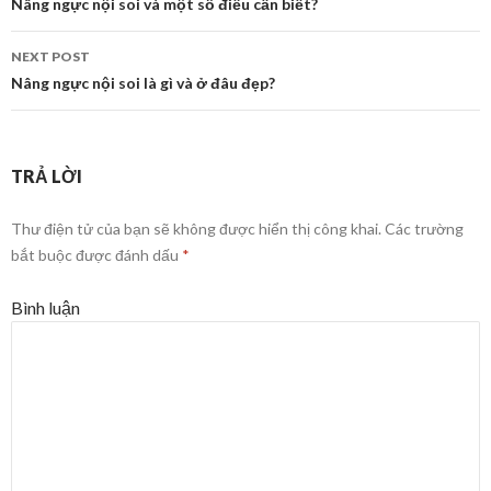
Post
Nâng ngực nội soi và một số điều cần biết?
navigation
NEXT POST
Nâng ngực nội soi là gì và ở đâu đẹp?
TRẢ LỜI
Thư điện tử của bạn sẽ không được hiển thị công khai.
Các trường
bắt buộc được đánh dấu
*
Bình luận