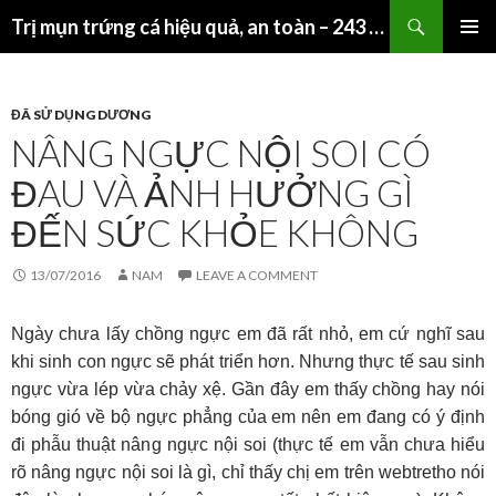
Search
Trị mụn trứng cá hiệu quả, an toàn – 243 Giảng Võ – HN
SKIP
PRIMAR
TO
MENU
CONTENT
ĐÃ SỬ DỤNG DƯƠNG
NÂNG NGỰC NỘI SOI CÓ
ĐAU VÀ ẢNH HƯỞNG GÌ
ĐẾN SỨC KHỎE KHÔNG
13/07/2016
NAM
LEAVE A COMMENT
Ngày chưa lấy chồng ngực em đã rất nhỏ, em cứ nghĩ sau
khi sinh con ngực sẽ phát triển hơn. Nhưng thực tế sau sinh
ngực vừa lép vừa chảy xệ. Gần đây em thấy chồng hay nói
bóng gió về bộ ngực phẳng của em nên em đang có ý định
đi phẫu thuật nâng ngực nội soi (thực tế em vẫn chưa hiểu
rõ nâng ngực nội soi là gì, chỉ thấy chị em trên webtretho nói