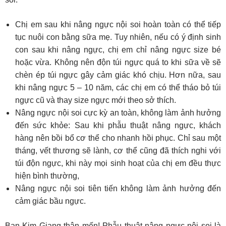
Chị em sau khi nâng ngực nội soi hoàn toàn có thể tiếp
tục nuôi con bằng sữa mẹ. Tuy nhiên, nếu có ý định sinh
con sau khi nâng ngực, chị em chỉ nâng ngực size bé
hoặc vừa. Không nên độn túi ngực quá to khi sữa về sẽ
chèn ép túi ngực gây cảm giác khó chịu. Hơn nữa, sau
khi nâng ngực 5 – 10 năm, các chị em có thể tháo bỏ túi
ngực cũ và thay size ngực mới theo sở thích.
Nâng ngực nội soi cực kỳ an toàn, không làm ảnh hưởng
đến sức khỏe: Sau khi phẫu thuật nâng ngực, khách
hàng nên bồi bổ cơ thể cho nhanh hồi phục. Chỉ sau một
tháng, vết thương sẽ lành, cơ thể cũng đã thích nghi với
túi độn ngực, khi này mọi sinh hoạt của chị em đều thực
hiện bình thường,
Nâng ngực nội soi tiên tiến không làm ảnh hưởng đến
cảm giác bầu ngực.
Bạn Kim Giang thân mến! Phẫu thuật nâng ngực nội soi là