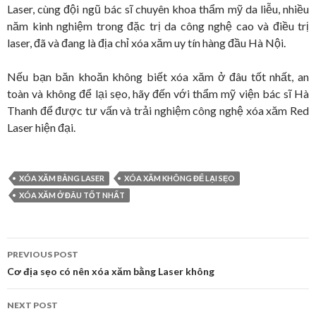
Laser, cùng đội ngũ bác sĩ chuyên khoa thẩm mỹ da liễu, nhiều
năm kinh nghiệm trong đặc trị da công nghệ cao và điều trị
laser, đã và đang là địa chỉ xóa xăm uy tín hàng đầu Hà Nội.
Nếu bạn băn khoăn không biết xóa xăm ở đâu tốt nhất, an
toàn và không để lại sẹo, hãy đến với thẩm mỹ viện bác sĩ Hà
Thanh để được tư vấn và trải nghiệm công nghệ xóa xăm Red
Laser hiện đại.
XÓA XĂM BẰNG LASER
XÓA XĂM KHÔNG ĐỂ LẠI SẸO
XÓA XĂM Ở ĐÂU TỐT NHẤT
PREVIOUS POST
Post
Cơ địa sẹo có nên xóa xăm bằng Laser không
navigation
NEXT POST