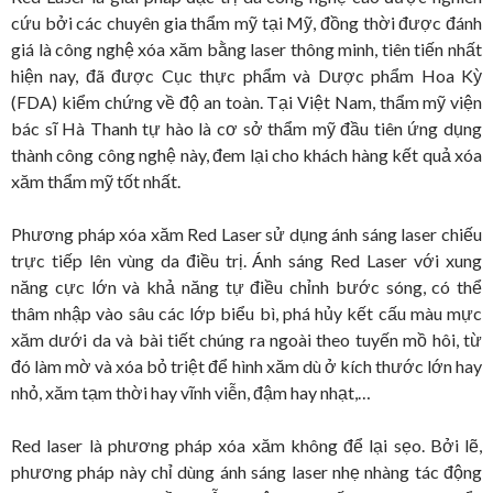
cứu bởi các chuyên gia thẩm mỹ tại Mỹ, đồng thời được đánh
giá là công nghệ xóa xăm bằng laser thông minh, tiên tiến nhất
hiện nay, đã được Cục thực phẩm và Dược phẩm Hoa Kỳ
(FDA) kiểm chứng về độ an toàn. Tại Việt Nam, thẩm mỹ viện
bác sĩ Hà Thanh tự hào là cơ sở thẩm mỹ đầu tiên ứng dụng
thành công công nghệ này, đem lại cho khách hàng kết quả xóa
xăm thẩm mỹ tốt nhất.
Phương pháp xóa xăm Red Laser sử dụng ánh sáng laser chiếu
trực tiếp lên vùng da điều trị. Ánh sáng Red Laser với xung
năng cực lớn và khả năng tự điều chỉnh bước sóng, có thể
thâm nhập vào sâu các lớp biểu bì, phá hủy kết cấu màu mực
xăm dưới da và bài tiết chúng ra ngoài theo tuyến mồ hôi, từ
đó làm mờ và xóa bỏ triệt để hình xăm dù ở kích thước lớn hay
nhỏ, xăm tạm thời hay vĩnh viễn, đậm hay nhạt,…
Red laser là phương pháp xóa xăm không để lại sẹo. Bởi lẽ,
phương pháp này chỉ dùng ánh sáng laser nhẹ nhàng tác động