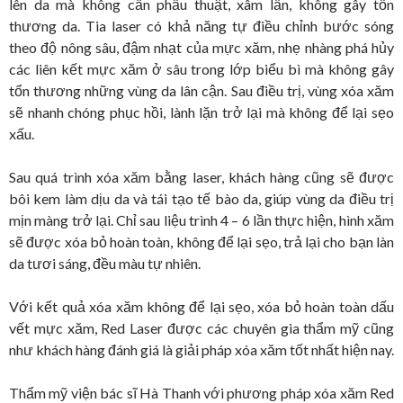
lên da mà không cần phẫu thuật, xâm lấn, không gây tổn
thương da. Tia laser có khả năng tự điều chỉnh bước sóng
theo độ nông sâu, đậm nhạt của mực xăm, nhẹ nhàng phá hủy
các liên kết mực xăm ở sâu trong lớp biểu bì mà không gây
tổn thương những vùng da lân cận. Sau điều trị, vùng xóa xăm
sẽ nhanh chóng phục hồi, lành lặn trở lại mà không để lại sẹo
xấu.
Sau quá trình xóa xăm bằng laser, khách hàng cũng sẽ được
bôi kem làm dịu da và tái tạo tế bào da, giúp vùng da điều trị
mịn màng trở lại. Chỉ sau liệu trình 4 – 6 lần thực hiện, hình xăm
sẽ được xóa bỏ hoàn toàn, không để lại sẹo, trả lại cho bạn làn
da tươi sáng, đều màu tự nhiên.
Với kết quả xóa xăm không để lại sẹo, xóa bỏ hoàn toàn dấu
vết mực xăm, Red Laser được các chuyên gia thẩm mỹ cũng
như khách hàng đánh giá là giải pháp xóa xăm tốt nhất hiện nay.
Thẩm mỹ viện bác sĩ Hà Thanh với phương pháp xóa xăm Red