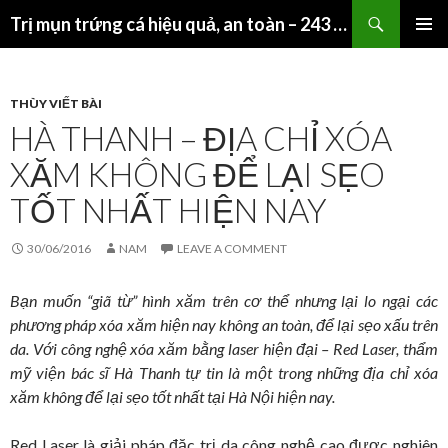
Search
Trị mụn trứng cá hiệu quả, an toàn – 243 Giảng Võ – HN
SKIP
PRIMAR
TO
MENU
CONTENT
THÙY VIẾT BÀI
HÀ THANH – ĐỊA CHỈ XÓA
XĂM KHÔNG ĐỂ LẠI SẸO
TỐT NHẤT HIỆN NAY
30/06/2016
NAM
LEAVE A COMMENT
Bạn muốn “giã từ” hình xăm trên cơ thể nhưng lại lo ngại các
phương pháp xóa xăm hiện nay không an toàn, để lại sẹo xấu trên
da. Với công nghệ xóa xăm bằng laser hiện đại – Red Laser, thẩm
mỹ viện bác sĩ Hà Thanh tự tin là một trong những địa chỉ xóa
xăm không để lại sẹo tốt nhất tại Hà Nội hiện nay.
Red Laser là giải pháp đặc trị da công nghệ cao được nghiên