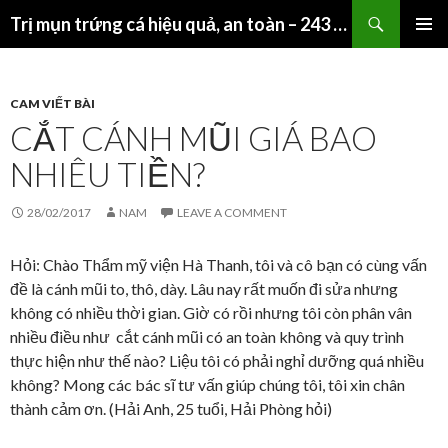
Search
Trị mụn trứng cá hiệu quả, an toàn – 243 Giảng Võ – HN
SKIP
PRIMAR
TO
MENU
CONTENT
CAM VIẾT BÀI
CẮT CÁNH MŨI GIÁ BAO
NHIÊU TIỀN?
28/02/2017
NAM
LEAVE A COMMENT
Hỏi: Chào Thẩm mỹ viện Hà Thanh, tôi và cô bạn có cùng vấn
đề là cánh mũi to, thô, dày. Lâu nay rất muốn đi sửa nhưng
không có nhiều thời gian. Giờ có rồi nhưng tôi còn phân vân
nhiều điều như cắt cánh mũi có an toàn không và quy trình
thực hiện như thế nào? Liệu tôi có phải nghỉ dưỡng quá nhiều
không? Mong các bác sĩ tư vấn giúp chúng tôi, tôi xin chân
thành cảm ơn. (Hải Anh, 25 tuổi, Hải Phòng hỏi)