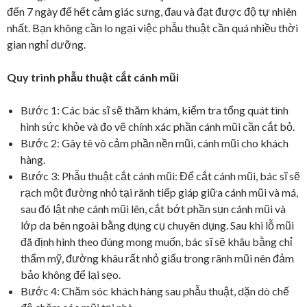
đến 7 ngày để hết cảm giác sưng, đau và đạt được độ tự nhiên
nhất. Bạn không cần lo ngại việc phẫu thuật cần quá nhiều thời
gian nghỉ dưỡng.
Quy trình phẫu thuật cắt cánh mũi
Bước 1: Các bác sĩ sẽ thăm khám, kiểm tra tổng quát tình
hình sức khỏe và đo vẽ chính xác phần cánh mũi cần cắt bỏ.
Bước 2: Gây tê vô cảm phần nền mũi, cánh mũi cho khách
hàng.
Bước 3: Phẫu thuật cắt cánh mũi: Để cắt cánh mũi, bác sĩ sẽ
rạch một đường nhỏ tại rãnh tiếp giáp giữa cánh mũi và má,
sau đó lật nhẹ cánh mũi lên, cắt bớt phần sụn cánh mũi và
lớp da bên ngoài bằng dụng cụ chuyên dụng. Sau khi lỗ mũi
đã định hình theo đúng mong muốn, bác sĩ sẽ khâu bằng chỉ
thẩm mỹ, đường khâu rất nhỏ giấu trong rãnh mũi nên đảm
bảo không để lại sẹo.
Bước 4: Chăm sóc khách hàng sau phẫu thuật, dặn dò chế