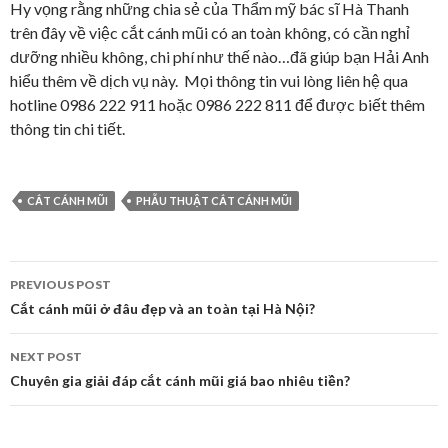
Hy vọng rằng những chia sẻ của Thẩm mỹ bác sĩ Hà Thanh
trên đây về việc cắt cánh mũi có an toàn không, có cần nghỉ
dưỡng nhiều không, chi phí như thế nào…đã giúp bạn Hải Anh
hiểu thêm về dịch vụ này. Mọi thông tin vui lòng liên hệ qua
hotline 0986 222 911 hoặc 0986 222 811 để được biết thêm
thông tin chi tiết.
CẮT CÁNH MŨI
PHẪU THUẬT CẮT CÁNH MŨI
PREVIOUS POST
Post
Cắt cánh mũi ở đâu đẹp và an toàn tại Hà Nội?
navigation
NEXT POST
Chuyên gia giải đáp cắt cánh mũi giá bao nhiêu tiền?