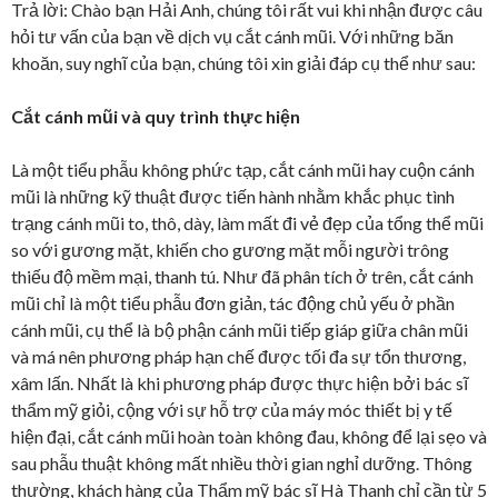
Trả lời: Chào bạn Hải Anh, chúng tôi rất vui khi nhận được câu
hỏi tư vấn của bạn về dịch vụ cắt cánh mũi. Với những băn
khoăn, suy nghĩ của bạn, chúng tôi xin giải đáp cụ thể như sau:
Cắt cánh mũi và quy trình thực hiện
Là một tiểu phẫu không phức tạp, cắt cánh mũi hay cuộn cánh
mũi là những kỹ thuật được tiến hành nhằm khắc phục tình
trạng cánh mũi to, thô, dày, làm mất đi vẻ đẹp của tổng thể mũi
so với gương mặt, khiến cho gương mặt mỗi người trông
thiếu độ mềm mại, thanh tú. Như đã phân tích ở trên, cắt cánh
mũi chỉ là một tiểu phẫu đơn giản, tác động chủ yếu ở phần
cánh mũi, cụ thể là bộ phận cánh mũi tiếp giáp giữa chân mũi
và má nên phương pháp hạn chế được tối đa sự tổn thương,
xâm lấn. Nhất là khi phương pháp được thực hiện bởi bác sĩ
thẩm mỹ giỏi, cộng với sự hỗ trợ của máy móc thiết bị y tế
hiện đại, cắt cánh mũi hoàn toàn không đau, không để lại sẹo và
sau phẫu thuật không mất nhiều thời gian nghỉ dưỡng. Thông
thường, khách hàng của Thẩm mỹ bác sĩ Hà Thanh chỉ cần từ 5